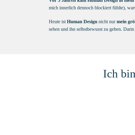
Vor 5 Jahren kam Human Design in mein
mich innerlich dennoch blockiert fühlte), wa
Heute ist
Human Design
nicht nur
mein gr
sehen und ihn selbstbewusst zu gehen. Darin
Ich bi