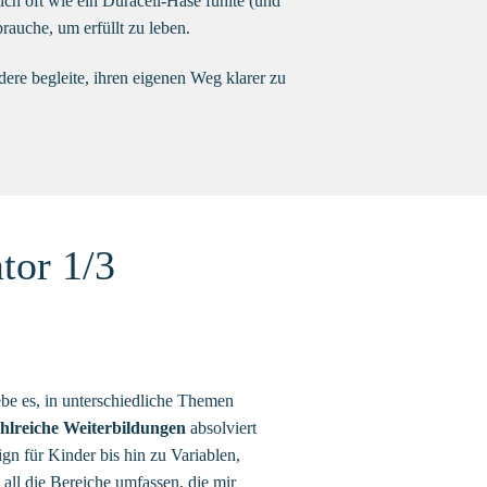
ich oft wie ein Duracell-Hase fühlte (und
auche, um erfüllt zu leben.
dere begleite, ihren eigenen Weg klarer zu
tor 1/3
iebe es, in unterschiedliche Themen
hlreiche Weiterbildungen
absolviert
 für Kinder bis hin zu Variablen,
e all die Bereiche umfassen, die mir