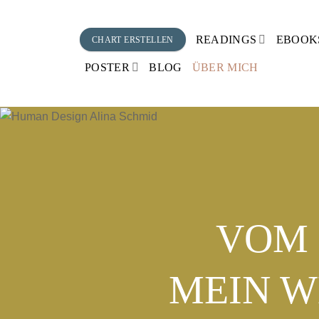
Zum
Inhalt
READINGS
EBOOK
CHART ERSTELLEN
springen
POSTER
BLOG
ÜBER MICH
VOM 
MEIN WE