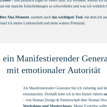
 Leben
– und plötzlich ergab so vieles Sinn. Ich verstand, warum ich m
rum mir manche Entscheidungen so schwerfielen und was ich wirklich br
ößter Aha-Moment
, sondern auch
das wichtigste Tool
, mit dem ich an
 fand ich meine Leidenschaft und mein wahres Potenzial.
n ein Manifestierender Genera
mit emotionaler Autorität
Als Manifestierender Generator bin ich vielseitig und l
einzutauchen. Deshalb habe ich in den letzten Jahren
za
– von Human Design & Partnerschaft über Human Design
Workshops und Masterclasses
. Meine Expertise sollt