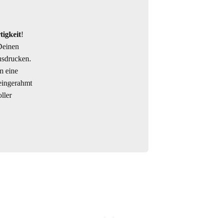
tigkeit
!
Deinen
usdrucken.
m eine
eingerahmt
ller