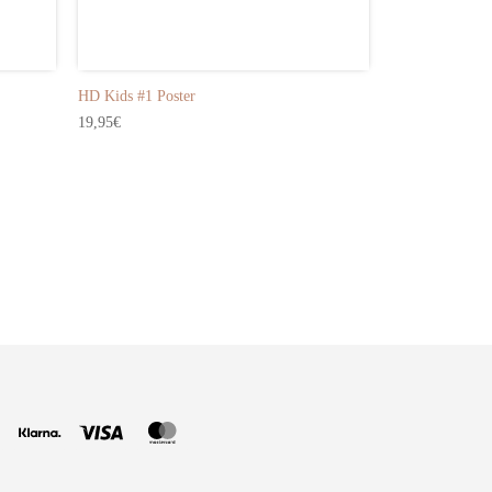
Braun
HD Kids #1 Poster
19,95
€
Gold
HD Universe #1
19,95
€
PayPal
Klarna
Visa
MasterCard