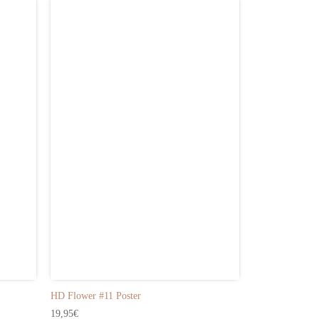
HD Flower #11 Poster
HD Flower #10 
19,95
€
19,95
€