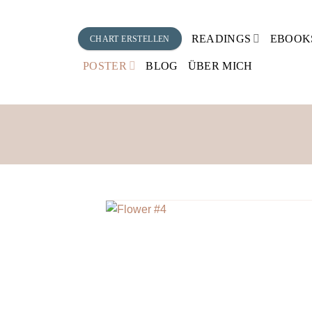
Zum
Inhalt
READINGS
EBOOK
CHART ERSTELLEN
springen
POSTER
BLOG
ÜBER MICH